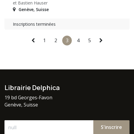
et Bastien Hauser
Genève
,
Suisse
Inscriptions terminées
1
2
3
4
5
Librairie Delphica
19 bd Georges-Favon
Genève, Suisse
S'inscrire