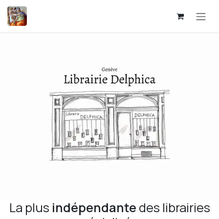
Se rendre au contenu
La plus
indépendante
des librairies