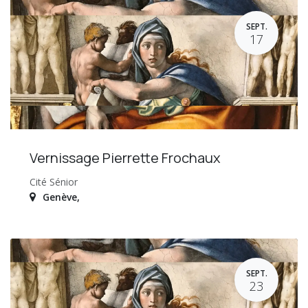
SEPT.
17
Vernissage Pierrette Frochaux
Cité Sénior
Genève
,
SEPT.
23