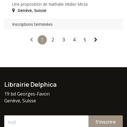
Une proposition de Nathalie Muller Mirza
Genève
,
Suisse
Inscriptions terminées
1
2
3
4
5
Librairie Delphica
19 bd Georges-Favon
Genève, Suisse
S'inscrire