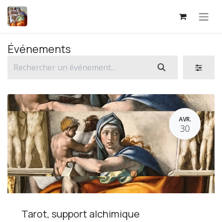
Se rendre au contenu
Événements
AVR.
30
Tarot, support alchimique