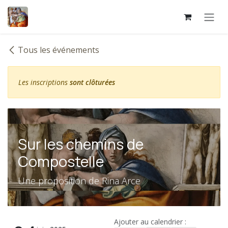
Se rendre au contenu
Tous les événements
Les inscriptions
sont clôturées
Sur les chemins de
Compostelle
Une proposition de Rina Arce
Ajouter au calendrier :