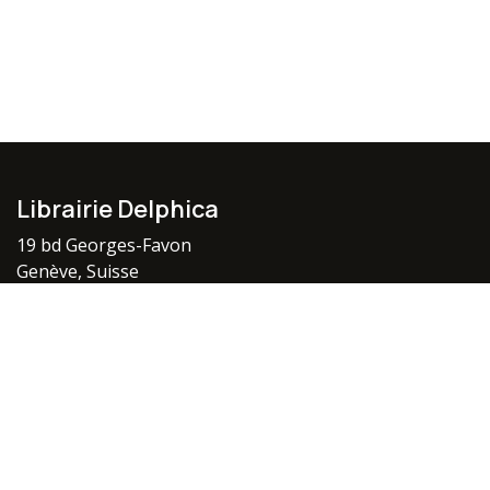
Librairie Delphica
19 bd Georges-Favon
Genève, Suisse
S'inscrire
Protégé par reCAPTCHA,
Politique vie privée
&
Conditions
d'utilisation
appliquer.