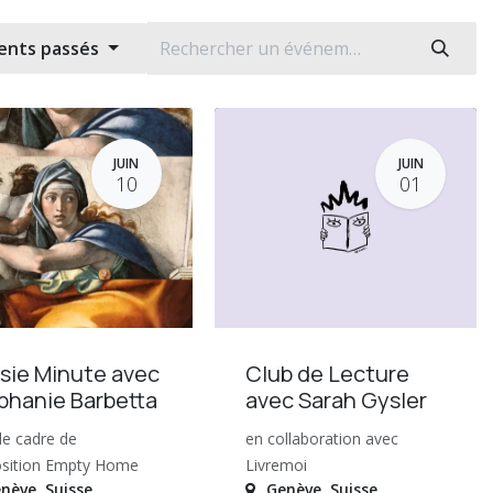
ents passés
JUIN
JUIN
10
01
sie Minute avec
Club de Lecture
phanie Barbetta
avec Sarah Gysler
le cadre de
en collaboration avec
osition Empty Home
Livremoi
nève
,
Suisse
Genève
,
Suisse