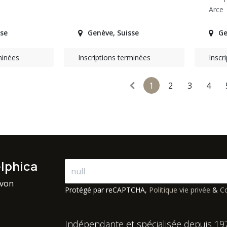
Arce
sse
Genève
,
Suisse
Ge
minées
Inscriptions terminées
Inscr
1
2
3
4
elphica
avon
Protégé par reCAPTCHA,
Politique vie privée
&
Co
Indépendante et spécialisée depuis 19