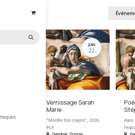
s
Événem
JUIN
JUIN
25
22
- Soirée
Vernissage Sarah
Poé
ent
Marie
Sté
othèques
"Mordre ton crayon", 2026,
dans 
inée
PLF
l'exp
sse
Genève
,
Suisse
Ge