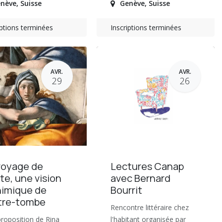
nève
,
Suisse
Genève
,
Suisse
iptions terminées
Inscriptions terminées
AVR.
AVR.
29
26
voyage de
Lectures Canap
te, une vision
avec Bernard
himique de
Bourrit
utre-tombe
Rencontre littéraire chez
roposition de Rina
l'habitant organisée par