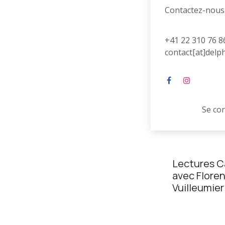
Contactez-nous
Inscriptions ter
+41 22 310 76 8
contact[at]delp
Se co
Lectures 
avec Flore
Vuilleumier