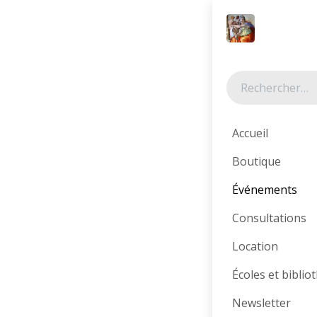
Se rendre au contenu
Événement
Accueil
Boutique
Événements
Consultations
Altrastoria 
Location
de lancem
Écoles et bibli
Librairie
italienne dissém
Newsletter
Genève
,
Sui