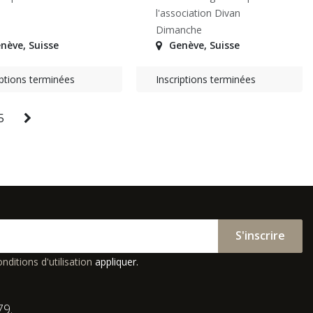
l'association Divan
Dimanche
nève
,
Suisse
Genève
,
Suisse
iptions terminées
Inscriptions terminées
5
S'inscrire
nditions d'utilisation
appliquer.
79.