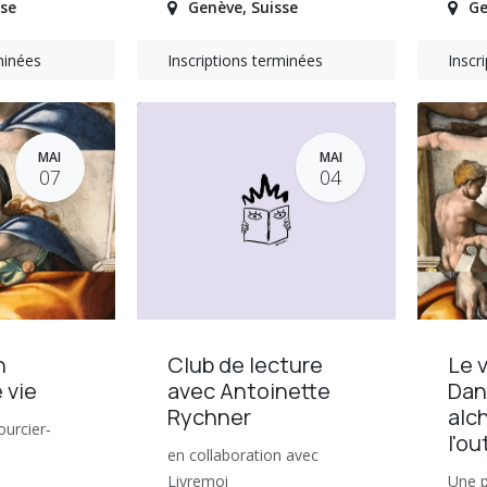
sse
Genève
,
Suisse
Ge
minées
Inscriptions terminées
Inscr
MAI
MAI
07
04
n
Club de lecture
Le 
 vie
avec Antoinette
Dan
Rychner
alc
ourcier‐
l'o
en collaboration avec
Livremoi
Une p