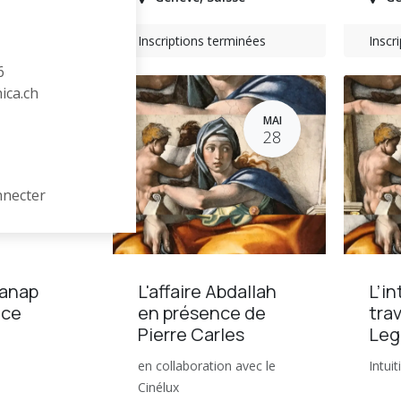
minées
Inscriptions terminées
Inscr
6
hica.ch
MAI
MAI
31
28
nnecter
Canap
L'affaire Abdallah
L’in
nce
en présence de
trav
Pierre Carles
Leg
en collaboration avec le
Intui
Cinélux