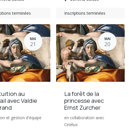
iptions terminées
Inscriptions terminées
MAI
MAI
21
20
tuition au
La forêt de la
ail avec Valdie
princesse avec
rand
Ernst Zurcher
tion et gestion d'équipe
en collaboration avec
Cinélux