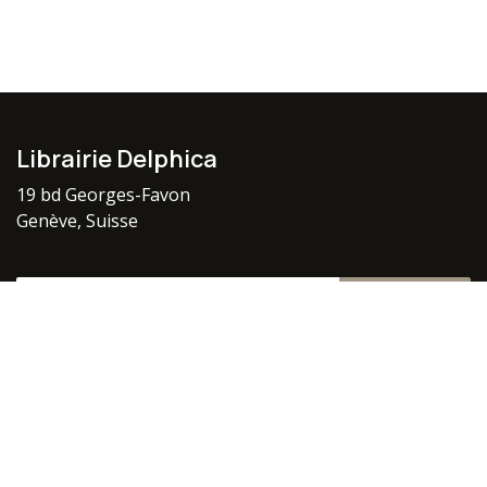
Librairie Delphica
19 bd Georges-Favon
Genève, Suisse
S'inscrire
Protégé par reCAPTCHA,
Politique vie privée
&
Conditions
d'utilisation
appliquer.
Indépendante et spécialisée depuis 1979.