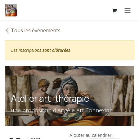
Se rendre au contenu
Tous les événements
Les inscriptions
sont clôturées
Atelier art-thérapie
une proposition d'Angèle Art Connexion
Ajouter au calendrier :