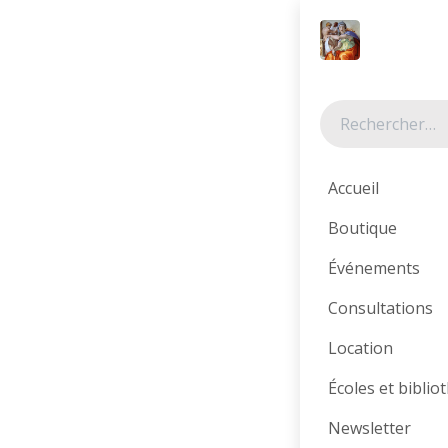
Se rendre au contenu
Tous les produits
Accueil
Boutique
Événements
Consultations
Location
Écoles et bibli
Newsletter