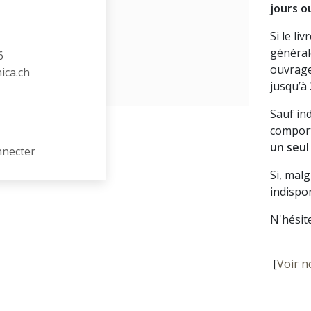
jours o
Si le li
général
6
ouvrage
hica.ch
jusqu’à
Sauf in
comport
un seul
nnecter
Si, mal
indispon
N'hésit
[
Voir n