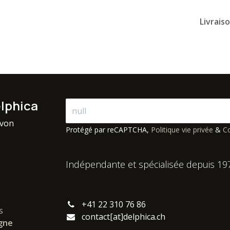
Livrais
elphica
avon
Protégé par reCAPTCHA,
Politique vie privée
&
Co
Indépendante et spécialisée depuis 19
+41 22 310 76 86
s
contact[at]delphica.ch
igne