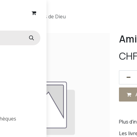
Amiel ou les jours de Dieu
Ami
CH
A
othèques
Plus d'i
Les liv