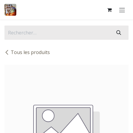
Se rendre au contenu
Tous les produits