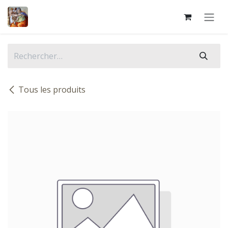
Se rendre au contenu
Tous les produits