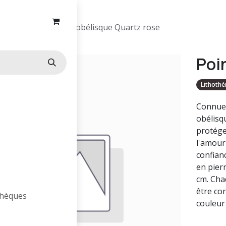
Pierres
Pointe obélisque Quartz rose
Poi
Lithothé
Connues
obélisq
protége
l'amour 
confianc
en pierr
cm. Cha
être con
othèques
couleur 