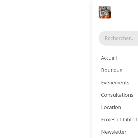
Se rendre au contenu
Tous les produits
Accueil
Boutique
Événements
Consultations
Location
Écoles et bibli
Newsletter