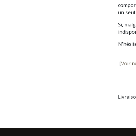
comport
un seul
Si, mal
indispon
N'hésit
[
Voir n
Livrais