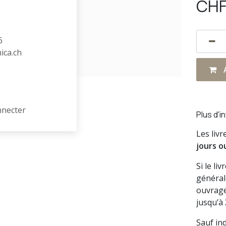
CH
6
hica.ch
A
nnecter
Plus d'i
Les liv
jours o
Si le li
général
ouvrage
jusqu’à
Sauf in