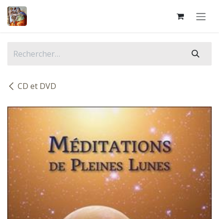
Se rendre au contenu
CD et DVD