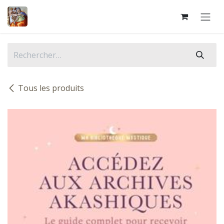
Se rendre au contenu
Tous les produits