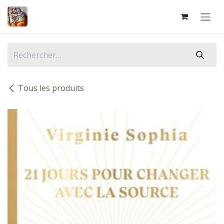
Se rendre au contenu
Tous les produits