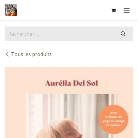
Se rendre au contenu
Tous les produits