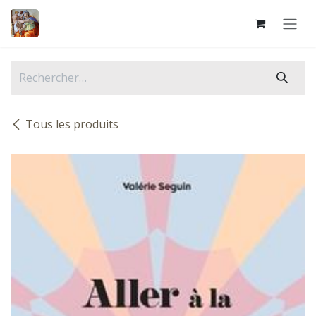
Se rendre au contenu
Tous les produits