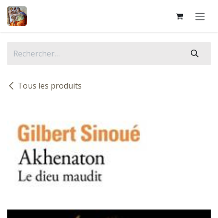
Se rendre au contenu
Tous les produits