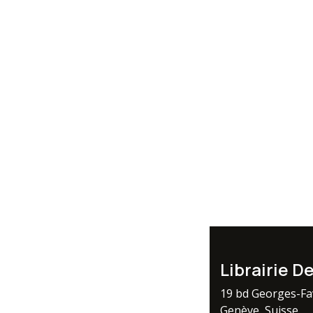
Librairie D
19 bd Georges-F
Genève, Suisse