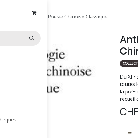
Anthologie De La Poesie Chinoise Classique
Ant
Chi
COLLECT
Du XI ? 
toutes l
la poési
recueil
CH
othèques