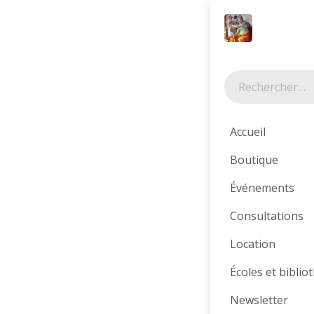
Se rendre au contenu
Tous les produits
Prix sympa !
Accueil
Boutique
Événements
Consultations
Location
Écoles et bibli
Newsletter