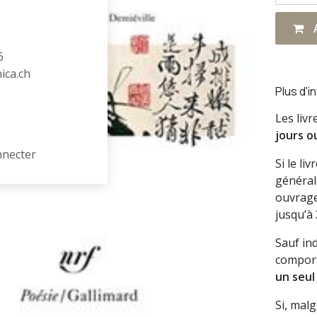
A
6
hica.ch
Plus d'i
Les liv
jours o
nnecter
Si le li
général
ouvrage
jusqu’à
Sauf in
comport
un seul
Si, mal