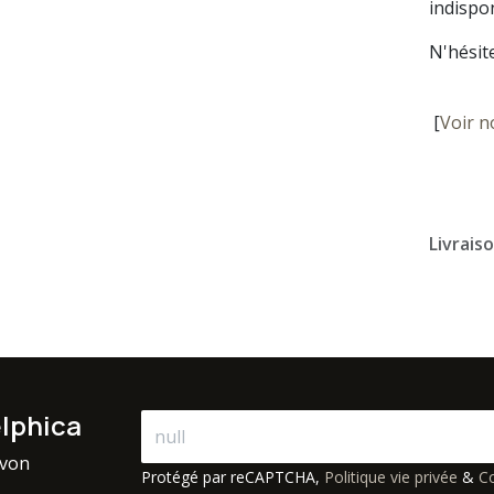
indispon
N'hésit
[
Voir n
Livrais
elphica
avon
Protégé par reCAPTCHA,
Politique vie privée
&
Co