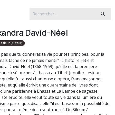
xandra David-Néel
Lesieur (Auteur)
e pas que tu donneras ta vie pour tes principes, pour la
 mais tâche de ne jamais mentir". L'histoire retient
ndra David-Néel (1868-1969) qu'elle est la première
nne à séjourner à Lhassa au Tibet. Jennifer Lesieur
e qu'elle fut aussi chanteuse d'opéra, franc-maçonne,
ste, et qu'elle écrivit une quarantaine de livres dont
d'une parisienne à Lhassa et La Lampe de sagesse.
iste érudite, elle vécut toute sa vie dans la lumière du
me parce que, disait-elle "il est basé sur la possibilité de
rer par soi-même de la souffrance". Du Sikkim à