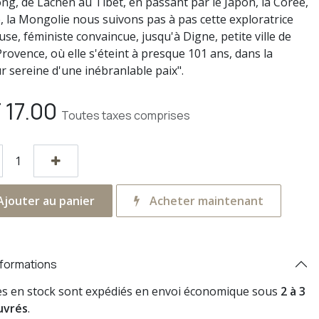
ng, de Lachen au Tibet, en passant par le Japon, la Corée,
e, la Mongolie nous suivons pas à pas cette exploratrice
se, féministe convaincue, jusqu'à Digne, petite ville de
rovence, où elle s'éteint à presque 101 ans, dans la
r sereine d'une inébranlable paix".
F
17.00
Toutes taxes comprises
jouter au panier
Acheter maintenant
nformations
res en stock sont expédiés en envoi économique sous
2 à 3
uvrés
.