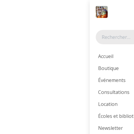
Se rendre au contenu
Tous les produits
Accueil
Boutique
Événements
Consultations
Location
Écoles et bibli
Newsletter