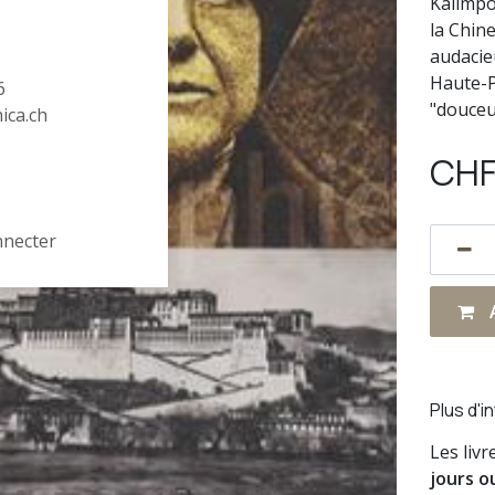
Kalimpo
la Chin
audacieu
Haute-P
6
"douceu
hica.ch
CH
nnecter
A
Plus d'i
Les liv
jours o