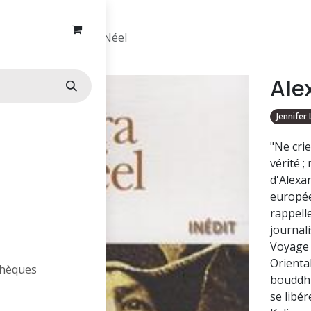
Alexandra David-Néel
Ale
Jennifer 
"Ne cri
vérité ;
d'Alexa
europée
rappell
journali
Voyage 
Oriental
othèques
bouddhis
se libé