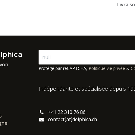
Livrais
elphica
avon
Protégé par reCAPTCHA,
Politique vie privée
&
Co
Indépendante et spécialisée depuis 19
+41 22 310 76 86
s
contact[at]delphica.ch
igne