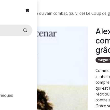
Alexis ou le Traité du vain combat. (suivi de) Le Coup de 
Alex
com
grâ
Marguer
Comme t
s'inter
compren
qui est
récit o
othèques
contre 
Grâce s