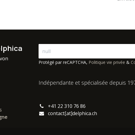
elphica
avon
Protégé par reCAPTCHA,
Politique vie privée
&
Co
Indépendante et spécialisée depuis 19
+41 22 310 76 86
s
contact[at]delphica.ch
igne