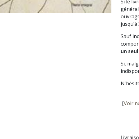
Si le li
général
ouvrage
jusqu’à
Sauf in
comport
un seul
Si, mal
indispon
N'hésit
[
Voir n
Livrais