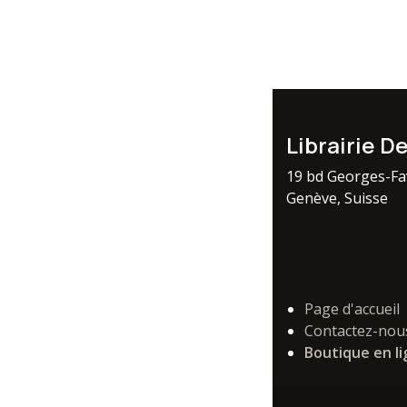
Librairie D
19 bd Georges-F
Genève, Suisse
Page d'accueil
Contactez-nou
Boutique en l