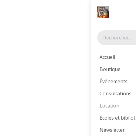
Se rendre au contenu
Tous les produits
Accueil
Boutique
Événements
Consultations
Location
Écoles et bibli
Newsletter