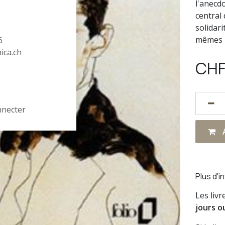
l'anecdo
central
solidar
mêmes p
6
hica.ch
CH
nnecter
A
Plus d'i
Les liv
jours o