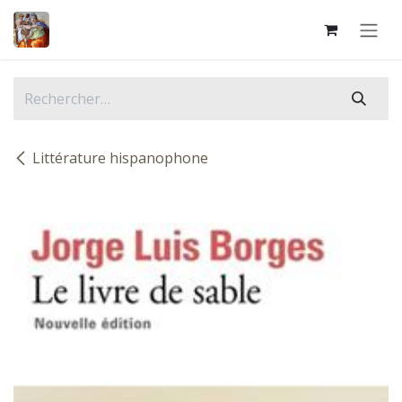
Se rendre au contenu
Littérature hispanophone