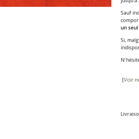
jusqu’à
Sauf in
comport
un seul
Si, mal
indispon
N'hésit
[
Voir n
Livrais