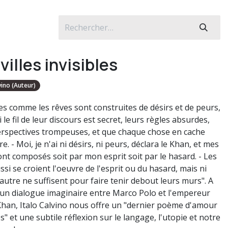
villes invisibles
vino (Auteur)
les comme les rêves sont construites de désirs et de peurs,
le fil de leur discours est secret, leurs règles absurdes,
erspectives trompeuses, et que chaque chose en cache
e. - Moi, je n'ai ni désirs, ni peurs, déclara le Khan, et mes
ont composés soit par mon esprit soit par le hasard. - Les
ussi se croient l'oeuvre de l'esprit ou du hasard, mais ni
l'autre ne suffisent pour faire tenir debout leurs murs". A
 un dialogue imaginaire entre Marco Polo et l'empereur
Khan, Italo Calvino nous offre un "dernier poème d'amour
es" et une subtile réflexion sur le langage, l'utopie et notre