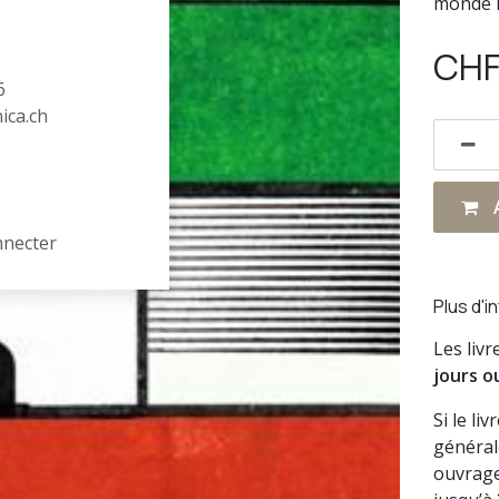
monde 
CH
6
hica.ch
A
nnecter
Plus d'i
Les liv
jours o
Si le li
général
ouvrage