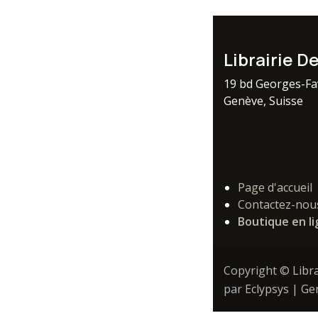
Librairie D
19 bd Georges-F
Genève, Suisse
Page d'accueil
Contactez-nou
Boutique en l
Copyright ©
Libr
par
Eclypsys | G