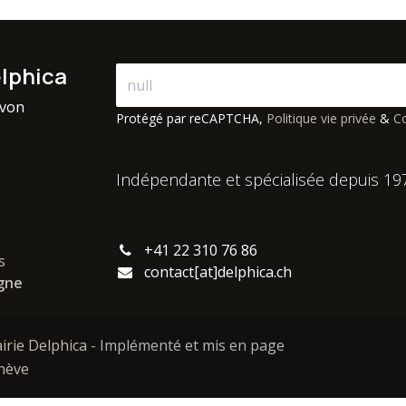
elphica
avon
Protégé par reCAPTCHA,
Politique vie privée
&
Co
Indépendante et spécialisée depuis 19
+41 22 310 76 86
s
contact[at]delphica.ch
igne
airie Delphica
- Implémenté et mis en page
enève