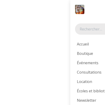
Se rendre au contenu
Tous les produits
Accueil
Boutique
Événements
Consultations
Location
Écoles et bibli
Newsletter