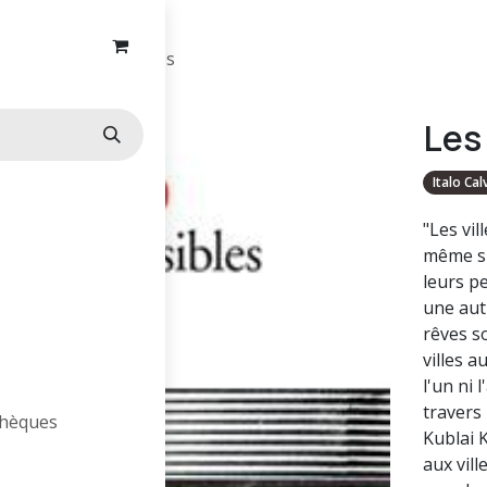
Les villes invisibles
Les 
Italo Cal
"Les vil
même si 
leurs p
une autr
rêves s
villes a
l'un ni 
travers
othèques
Kublai 
aux vill