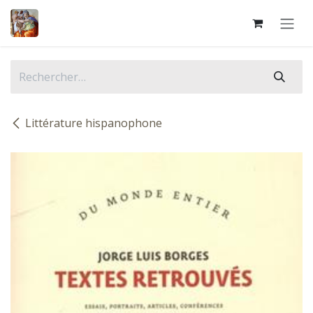
Se rendre au contenu
Littérature hispanophone