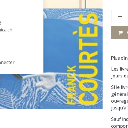
6
hica.ch
A
Plus d'i
nnecter
Les liv
jours o
Si le li
général
ouvrage
jusqu’à
Sauf in
comport