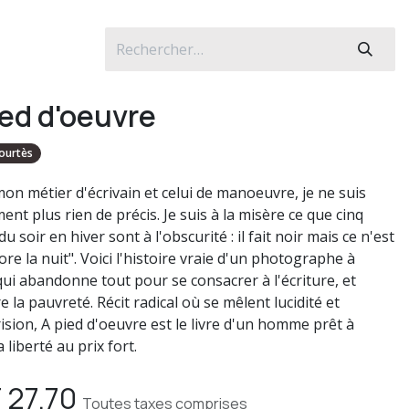
ied d'oeuvre
ourtès
mon métier d'écrivain et celui de manoeuvre, je ne suis
ent plus rien de précis. Je suis à la misère ce que cinq
u soir en hiver sont à l'obscurité : il fait noir mais ce n'est
re la nuit". Voici l'histoire vraie d'un photographe à
qui abandonne tout pour se consacrer à l'écriture, et
 la pauvreté. Récit radical où se mêlent lucidité et
ision, A pied d'oeuvre est le livre d'un homme prêt à
 liberté au prix fort.
F
27.70
Toutes taxes comprises