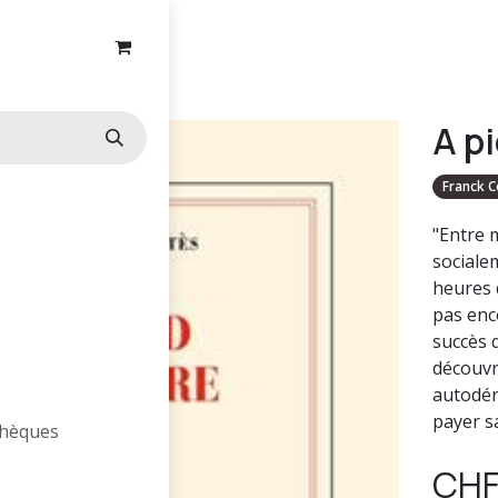
A pied d'oeuvre
A p
Franck C
"Entre 
socialem
heures d
pas enco
succès 
découvre
autodér
payer sa
othèques
CH