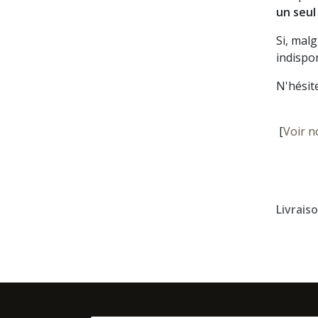
un seul
Si, mal
indispon
N'hésit
[
Voir n
Livrais