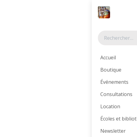
Se rendre au contenu
Tous les produits
Accueil
Boutique
Événements
Consultations
Location
Écoles et bibli
Newsletter