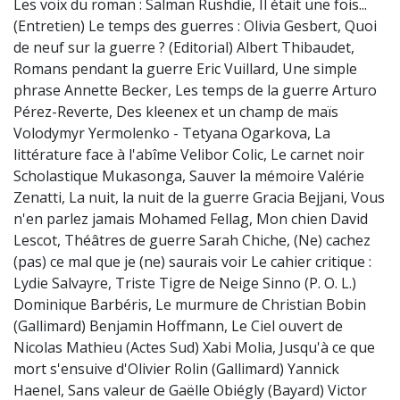
Les voix du roman : Salman Rushdie, Il était une fois...
(Entretien) Le temps des guerres : Olivia Gesbert, Quoi
de neuf sur la guerre ? (Editorial) Albert Thibaudet,
Romans pendant la guerre Eric Vuillard, Une simple
phrase Annette Becker, Les temps de la guerre Arturo
Pérez-Reverte, Des kleenex et un champ de maïs
Volodymyr Yermolenko - Tetyana Ogarkova, La
littérature face à l'abîme Velibor Colic, Le carnet noir
Scholastique Mukasonga, Sauver la mémoire Valérie
Zenatti, La nuit, la nuit de la guerre Gracia Bejjani, Vous
n'en parlez jamais Mohamed Fellag, Mon chien David
Lescot, Théâtres de guerre Sarah Chiche, (Ne) cachez
(pas) ce mal que je (ne) saurais voir Le cahier critique :
Lydie Salvayre, Triste Tigre de Neige Sinno (P. O. L.)
Dominique Barbéris, Le murmure de Christian Bobin
(Gallimard) Benjamin Hoffmann, Le Ciel ouvert de
Nicolas Mathieu (Actes Sud) Xabi Molia, Jusqu'à ce que
mort s'ensuive d'Olivier Rolin (Gallimard) Yannick
Haenel, Sans valeur de Gaëlle Obiégly (Bayard) Victor