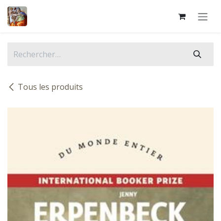
Se rendre au contenu
Tous les produits