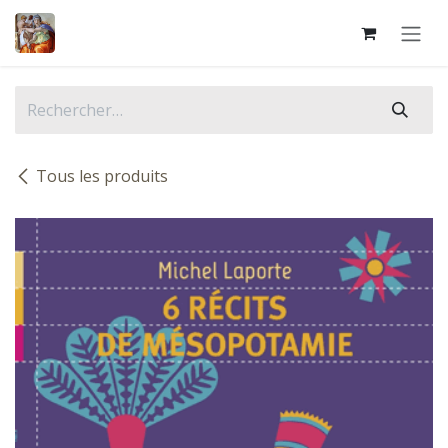
Se rendre au contenu
Tous les produits