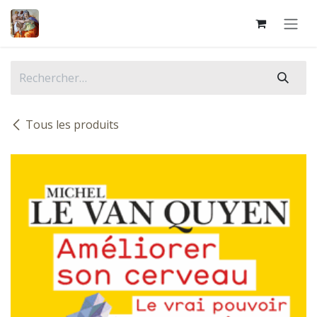
Se rendre au contenu
Tous les produits