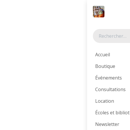
Se rendre au contenu
Tous les produits
Accueil
Boutique
Événements
Consultations
Location
Écoles et bibli
Newsletter