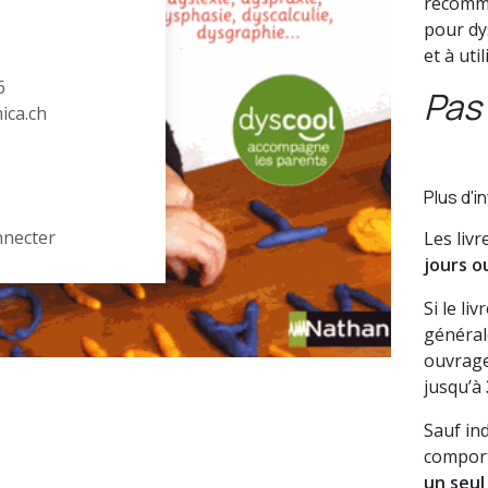
recomma
pour dy
et à uti
6
Pas 
hica.ch
Plus d'i
nnecter
Les liv
jours o
Si le li
général
ouvrage
jusqu’à
Sauf in
comport
un seul