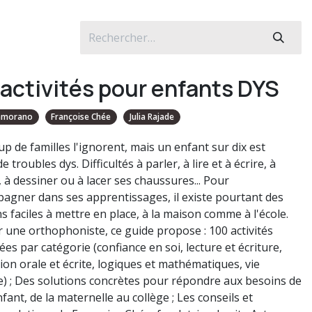
 activités pour enfants DYS
Zamorano
Françoise Chée
Julia Rajade
p de familles l'ignorent, mais un enfant sur dix est
de troubles dys. Difficultés à parler, à lire et à écrire, à
, à dessiner ou à lacer ses chaussures... Pour
pagner dans ses apprentissages, il existe pourtant des
s faciles à mettre en place, à la maison comme à l'école.
ar une orthophoniste, ce guide propose : 100 activités
es par catégorie (confiance en soi, lecture et écriture,
ion orale et écrite, logiques et mathématiques, vie
e) ; Des solutions concrètes pour répondre aux besoins de
fant, de la maternelle au collège ; Les conseils et