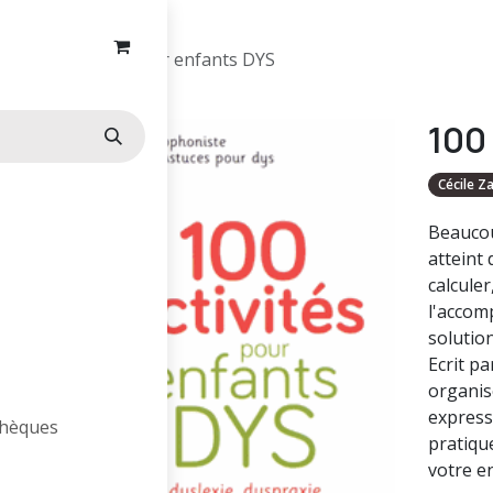
100 activités pour enfants DYS
100
Cécile 
Beaucou
atteint 
calculer
l'accom
solution
Ecrit p
organisé
express
othèques
pratiqu
votre en