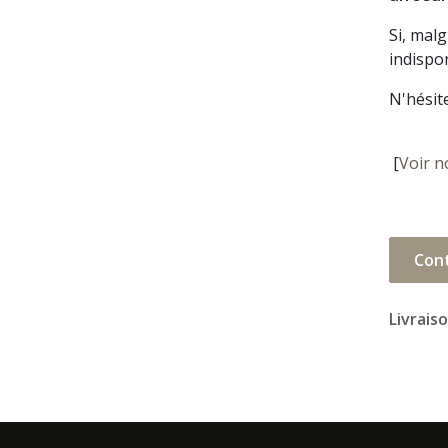
Si, mal
indispon
N'hésit
[
Voir n
Con
Livrais