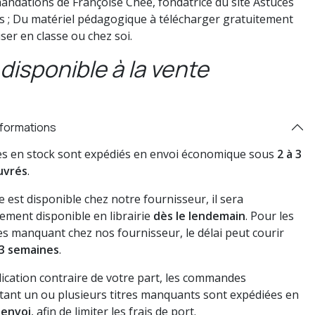
ndations de Françoise Chée, fondatrice du site Astuces
s ; Du matériel pédagogique à télécharger gratuitement
liser en classe ou chez soi.
disponible à la vente
nformations
res en stock sont expédiés en envoi économique sous
2 à 3
uvrés
.
vre est disponible chez notre fournisseur, il sera
ement disponible en librairie
dès le lendemain
. Pour les
s manquant chez nos fournisseur, le délai peut courir
3 semaines
.
dication contraire de votre part, les commandes
ant un ou plusieurs titres manquants sont expédiées en
 envoi
, afin de limiter les frais de port.