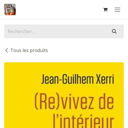
Se rendre au contenu
Tous les produits