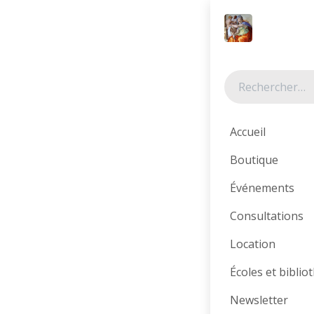
Se rendre au contenu
Tous les produits
Accueil
Boutique
Événements
Consultations
Location
Écoles et bibli
Newsletter