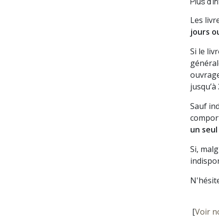
Plus d'i
Les liv
jours o
Si le li
général
ouvrage
jusqu’à
Sauf in
comport
un seul
Si, mal
indispon
N'hésit
[
Voir n