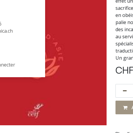
effet un
sacrific
en obéi
palie no
6
des inc
hica.ch
au servi
spécial
traduct
Un gran
nnecter
CH
A