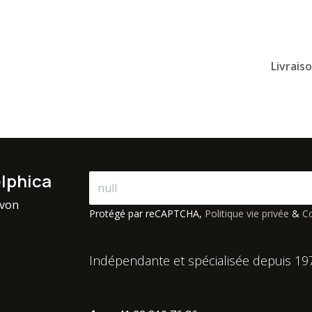
Livrais
elphica
avon
Protégé par reCAPTCHA,
Politique vie privée
&
Co
Indépendante et spécialisée depuis 19