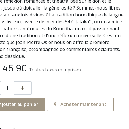
e réflexion romancée et théâtralisée sur le don et le
e : jusqu'où doit aller la générosité ? Sommes-nous libres
ssant aux lois divines ? La tradition bouddhique de langue
us livre ici, avec le dernier des 547 "Jataka" , ou ensemble
arnations antérieures du Bouddha, un récit passionnant
ce d'une tradition et d'une réflexion universelle. C'est en
iste que Jean-Pierre Osier nous en offre la première
ion française, accompagnée de commentaires éclairants.
d classique.
F
45.90
Toutes taxes comprises
jouter au panier
Acheter maintenant