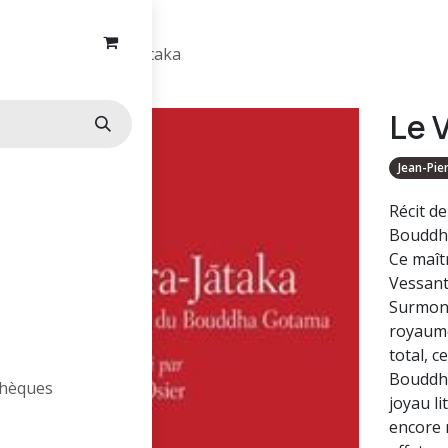
Le Vessantara-Jataka
Le 
Jean-Pie
Récit de
Bouddha
Ce maît
Vessanta
Surmont
royaume
total, c
Bouddha
othèques
joyau li
encore 