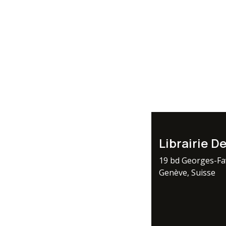
Librairie D
19 bd Georges-F
Genève, Suisse