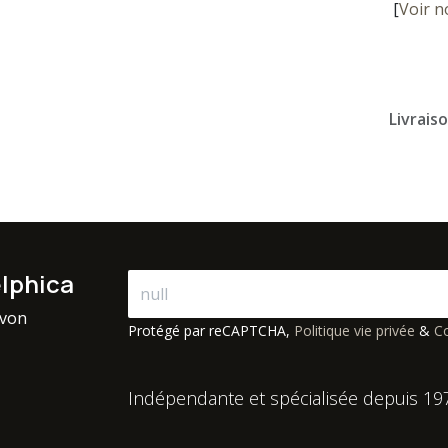
[
Voir n
Livrais
elphica
avon
Protégé par reCAPTCHA,
Politique vie privée
&
Co
Indépendante et spécialisée depuis 19