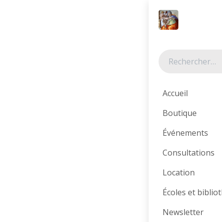
Se rendre au contenu
Tous les produits
Accueil
Boutique
Événements
Consultations
Location
Écoles et bibli
Newsletter