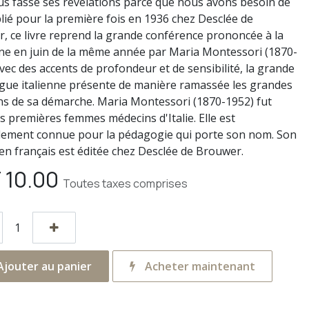
ous fasse ses révélations parce que nous avons besoin de
blié pour la première fois en 1936 chez Desclée de
, ce livre reprend la grande conférence prononcée à la
e en juin de la même année par Maria Montessori (1870-
vec des accents de profondeur et de sensibilité, la grande
ue italienne présente de manière ramassée les grandes
ons de sa démarche. Maria Montessori (1870-1952) fut
es premières femmes médecins d'Italie. Elle est
ement connue pour la pédagogie qui porte son nom. Son
en français est éditée chez Desclée de Brouwer.
F
10.00
Toutes taxes comprises
jouter au panier
Acheter maintenant