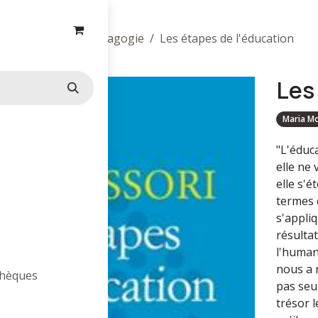
Parentalité & pédagogie
Les étapes de l'éducation
Les
Maria Mo
"L'éduc
elle ne 
elle s'é
termes 
s'appli
résulta
l'human
nous a 
othèques
pas seul
trésor l