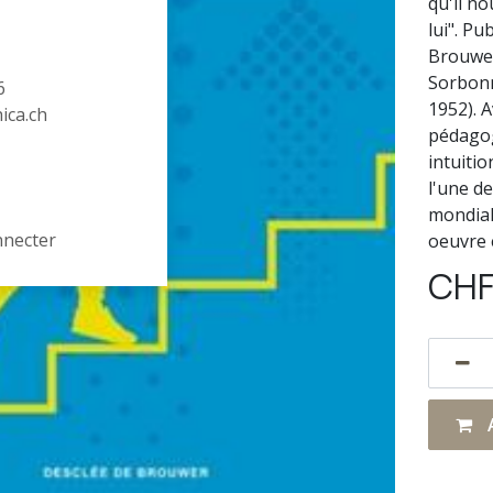
qu'il n
lui". Pu
Brouwer
Sorbonn
6
1952). A
hica.ch
pédagog
intuiti
l'une d
mondial
nnecter
oeuvre 
CH
A