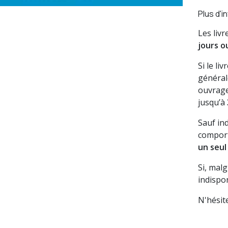
Plus d'i
Les liv
jours o
Si le li
général
ouvrage
jusqu’à
Sauf in
comport
un seul
Si, mal
indispon
N'hésit