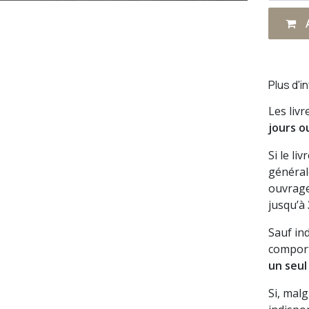
A
Plus d'i
Les liv
jours o
Si le li
général
ouvrage
jusqu’à
Sauf in
comport
un seul
Si, mal