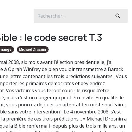
ible : le code secret T.3
emange
Michael Drosnin
mai 2008, six mois avant l’élection présidentielle, j’ai
 à Oprah Winfrey de bien vouloir transmettre à Barack
ne lettre contenant les trois prédictions suivantes : Vous
emporter les primaires démocrates et deviendrez
t. Vos victoires vous feront courir le risque d’être
é, mais c’est un danger qui peut être évité. En qualité de
nt, vous pourrez déjouer un attentat terroriste nucléaire,
able sans votre intervention". Le 4 novembre 2008, s’est
e la première de ces trois prédictions… » Michael Drosnin a
que la Bible renfermait, depuis plus de trois mille ans, un