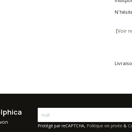
indispon
N'hésit
[
Voir n
Livrais
elphica
avon
Protégé par reCAPTCHA,
Politique vie privée
&
Co