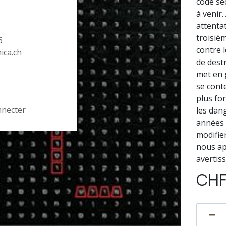
code sec
à venir
attentat
troisiè
6
contre 
hica.ch
de destr
met en 
se cont
plus fo
nnecter
les dan
années 
modifier
nous ap
avertis
CH