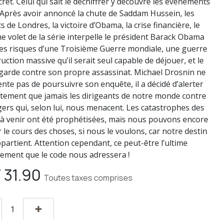
ret. Celui qui sait le déchiffrer y découvre les événements
. Après avoir annoncé la chute de Saddam Hussein, les
s de Londres, la victoire d’Obama, la crise financière, le
me volet de la série interpelle le président Barack Obama
les risques d’une Troisième Guerre mondiale, une guerre
uction massive qu’il serait seul capable de déjouer, et le
garde contre son propre assassinat. Michael Drosnin ne
ente pas de poursuivre son enquête, il a décidé d’alerter
rtement que jamais les dirigeants de notre monde contre
gers qui, selon lui, nous menacent. Les catastrophes des
à venir ont été prophétisées, mais nous pouvons encore
 le cours des choses, si nous le voulons, car notre destin
partient. Attention cependant, ce peut-être l’ultime
sement que le code nous adressera !
F
31.90
Toutes taxes comprises