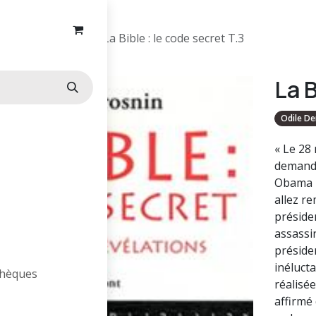
Christianisme
La Bible : le code secret T.3
La B
Odile D
« Le 28 
demandé
Obama u
allez r
présiden
assassin
préside
inéluct
othèques
réalisé
affirmé 