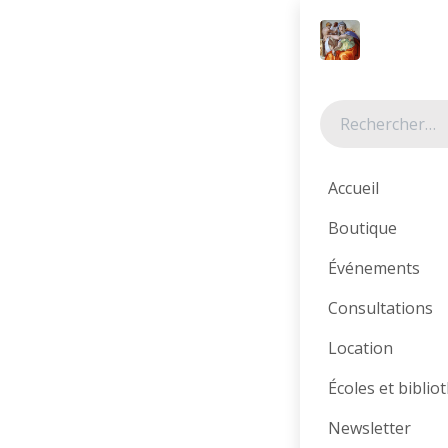
Se rendre au contenu
Tous les produits
Accueil
Boutique
Événements
Consultations
Location
Écoles et bibli
Newsletter