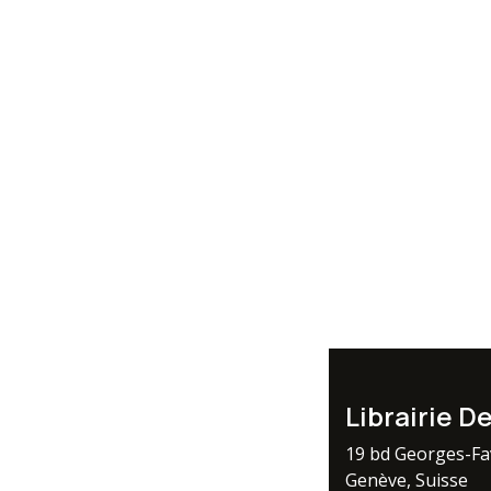
Librairie D
19 bd Georges-F
Genève, Suisse