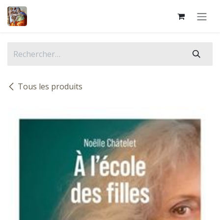
Se rendre au contenu
Tous les produits