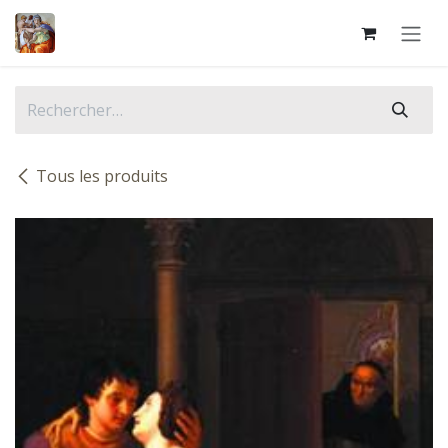
Se rendre au contenu
Tous les produits