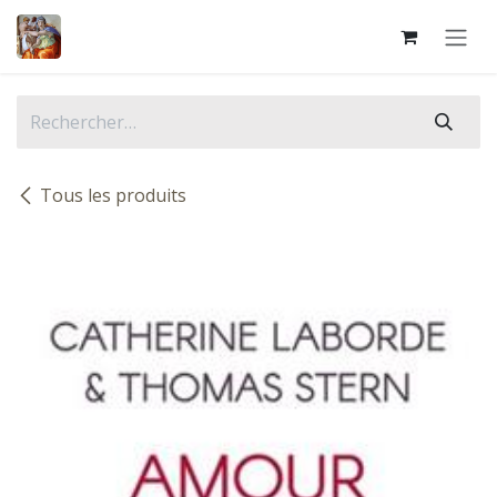
Se rendre au contenu
Tous les produits