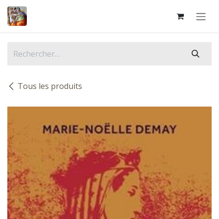
Se rendre au contenu
Tous les produits