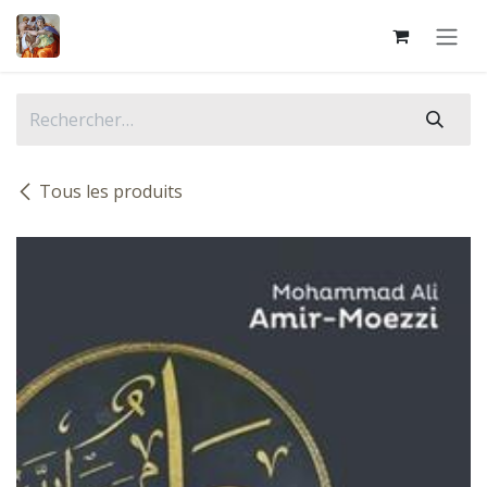
Se rendre au contenu
Tous les produits