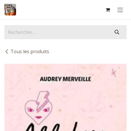
Se rendre au contenu
Tous les produits