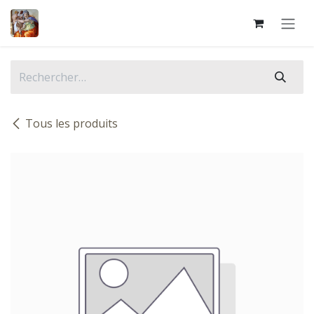
Se rendre au contenu
Tous les produits