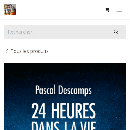
Se rendre au contenu
Tous les produits