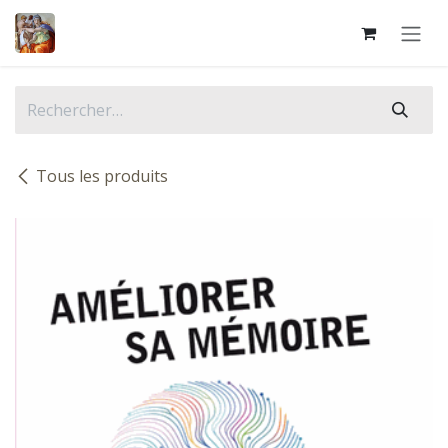
Se rendre au contenu
Tous les produits