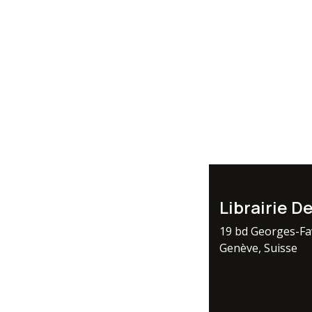
Librairie D
19 bd Georges-F
Genève, Suisse