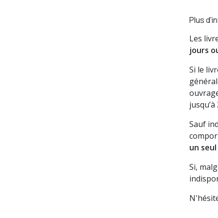
Plus d'i
Les liv
jours o
Si le li
général
ouvrage
jusqu’à
Sauf in
comport
un seul
Si, mal
indispon
N'hésit