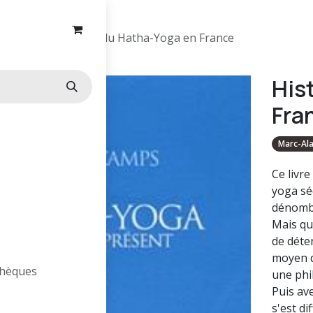
Yoga
Histoire du Hatha-Yoga en France
His
Fra
Marc-Al
Ce livr
yoga sé
dénombr
Mais qu
de déte
moyen d
othèques
une phi
Puis ave
s'est d