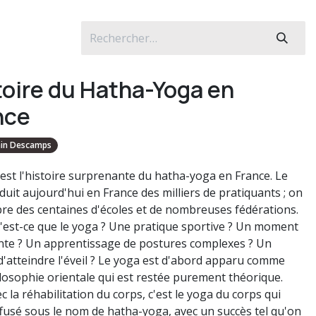
toire du Hatha-Yoga en
nce
ain Descamps
e est l'histoire surprenante du hatha-yoga en France. Le
duit aujourd'hui en France des milliers de pratiquants ; on
e des centaines d'écoles et de nombreuses fédérations.
'est-ce que le yoga ? Une pratique sportive ? Un moment
nte ? Un apprentissage de postures complexes ? Un
'atteindre l'éveil ? Le yoga est d'abord apparu comme
losophie orientale qui est restée purement théorique.
c la réhabilitation du corps, c'est le yoga du corps qui
iffusé sous le nom de hatha-yoga, avec un succès tel qu'on