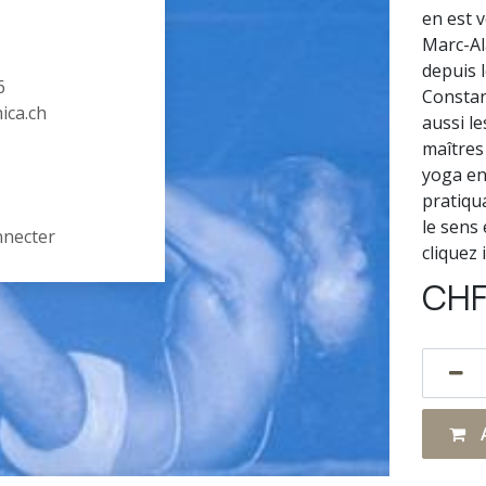
en est v
Marc-Al
depuis l
6
Constan
hica.ch
aussi le
maîtres
yoga en
pratiqu
le sens 
nnecter
cliquez i
CH
A