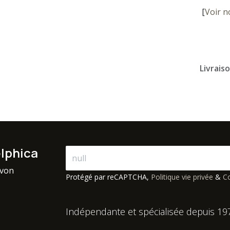
[
Voir n
Livrais
elphica
avon
Protégé par reCAPTCHA,
Politique vie privée
&
Co
Indépendante et spécialisée depuis 19