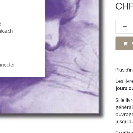
CH
6
hica.ch
A
nnecter
Plus d'i
Les liv
jours o
Si le li
général
ouvrage
jusqu’à