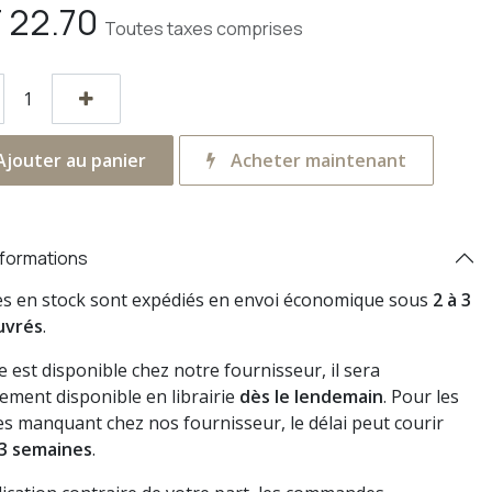
F
22.70
Toutes taxes comprises
jouter au panier
Acheter maintenant
nformations
res en stock sont expédiés en envoi économique sous
2 à 3
uvrés
.
vre est disponible chez notre fournisseur, il sera
ement disponible en librairie
dès le lendemain
. Pour les
s manquant chez nos fournisseur, le délai peut courir
3 semaines
.