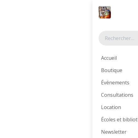
Se rendre au contenu
Tous les produits
Prix sympa !
Accueil
Boutique
Événements
Consultations
Location
Écoles et bibli
Newsletter