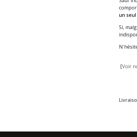
Sauf in
comport
un seul
Si, mal
indispon
N'hésit
[
Voir n
Livrais