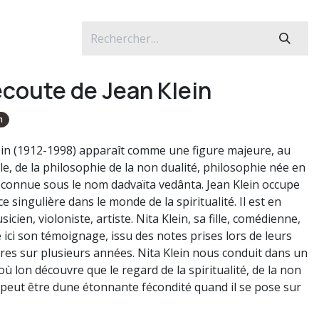
'écoute de Jean Klein
n
ein (1912-1998) apparaît comme une figure majeure, au
le, de la philosophie de la non dualité, philosophie née en
t connue sous le nom dadvaïta vedânta. Jean Klein occupe
e singulière dans le monde de la spiritualité. Il est en
sicien, violoniste, artiste. Nita Klein, sa fille, comédienne,
 ici son témoignage, issu des notes prises lors de leurs
res sur plusieurs années. Nita Klein nous conduit dans un
ù lon découvre que le regard de la spiritualité, de la non
, peut être dune étonnante fécondité quand il se pose sur