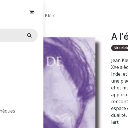
A l'écoute de Jean Klein
A l
Nita Klei
Jean Kl
XXe sièc
Inde, e
une plac
effet mu
apporte
rencont
espace o
othèques
dualité
lart.