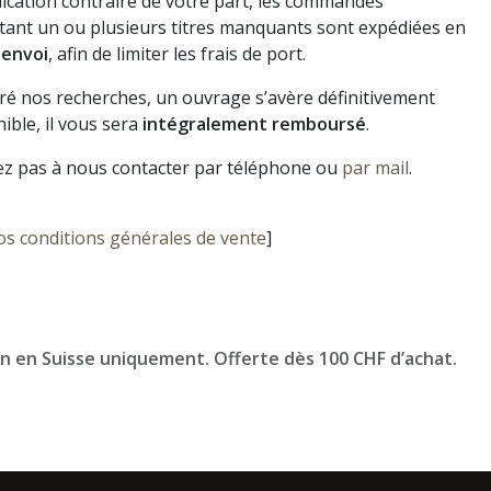
dication contraire de votre part, les commandes
ant un ou plusieurs titres manquants sont expédiées en
 envoi
, afin de limiter les frais de port.
gré nos recherches, un ouvrage s’avère définitivement
ible, il vous sera
intégralement remboursé
.
ez pas à nous contacter par téléphone ou
par mail
.
os conditions générales de vente
]
on en Suisse uniquement. Offerte dès 100 CHF d’achat.