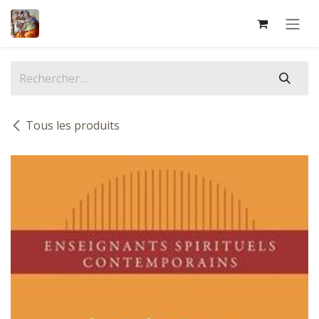
Se rendre au contenu
Tous les produits