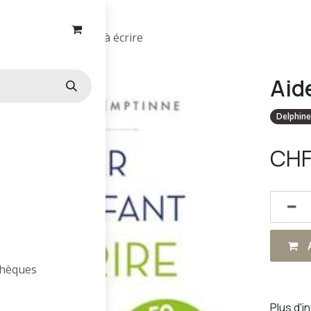
Aider son enfant à écrire
Aide
Delphin
CH
A
othèques
Plus d'i