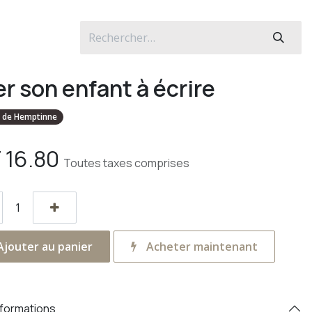
r son enfant à écrire
e de Hemptinne
F
16.80
Toutes taxes comprises
jouter au panier
Acheter maintenant
nformations