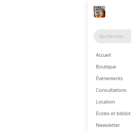
Se rendre au contenu
Tous les produits
Accueil
Boutique
Événements
Consultations
Location
Écoles et bibli
Newsletter