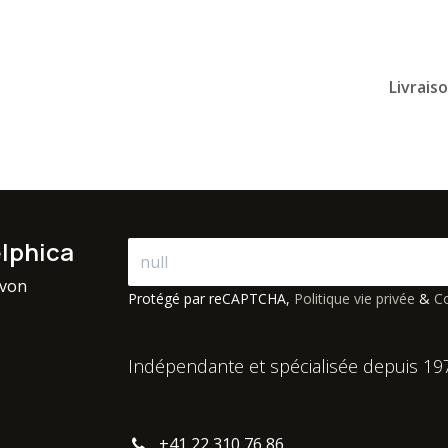
Livrais
elphica
avon
Protégé par reCAPTCHA,
Politique vie privée
&
Co
Indépendante et spécialisée depuis 19
+41 22 310 76 86