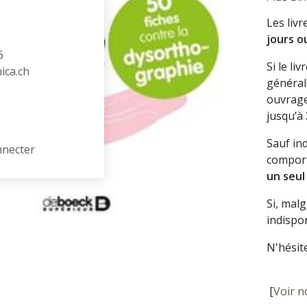
Les liv
jours o
6
Si le li
hica.ch
général
ouvrage
jusqu’à
Sauf in
nnecter
comport
un seul
Si, mal
indispon
N'hésit
[
Voir n