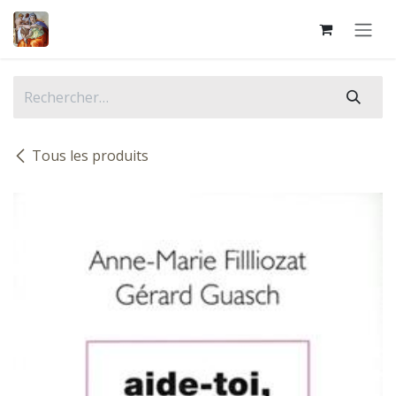
Se rendre au contenu
Tous les produits