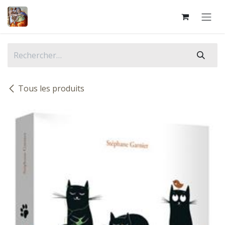
Se rendre au contenu
Tous les produits