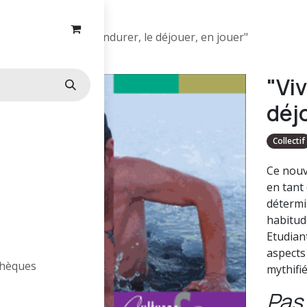
"Vivre le froid : l'endurer, le déjouer, en jouer"
"Viv
déj
Collectif
Ce nouv
en tant
détermi
habitude
Etudian
aspects 
othèques
mythifié
Pas 