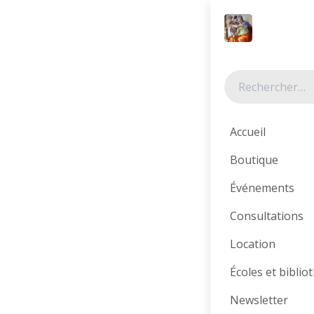
Se rendre au contenu
Tous les produits
Accueil
Boutique
Événements
Consultations
Location
Écoles et bibli
Newsletter