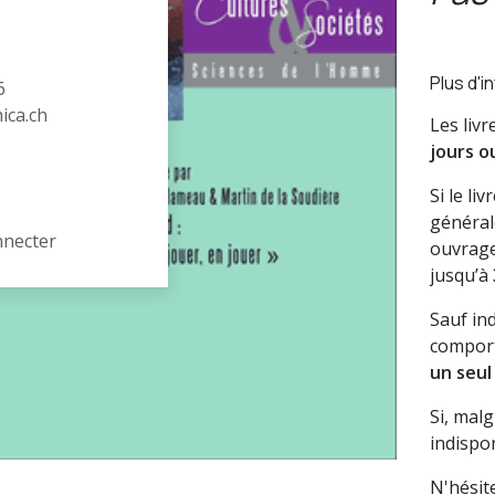
Plus d'i
6
hica.ch
Les liv
jours o
Si le li
général
nnecter
ouvrage
jusqu’à
Sauf in
comport
un seul
Si, mal
indispon
N'hésit