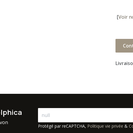
[
Voir n
Con
Livrais
elphica
avon
Protégé par reCAPTCHA,
Politique vie privée
&
Co