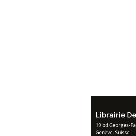
Librairie D
19 bd Georges-F
Genève, Suisse