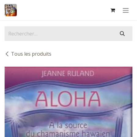
Se rendre au contenu
Tous les produits